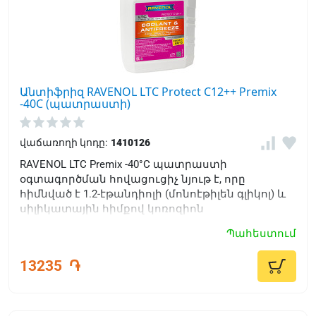
Անտիֆրիզ RAVENOL LTC Protect C12++ Premix
-40C (պատրաստի)
վաճառողի կոդը:
1410126
RAVENOL LTC Premix -40°C պատրաստի
օգտագործման հովացուցիչ նյութ է, որը
հիմնված է 1.2-էթանդիոլի (մոնոէթիլեն գլիկոլ) և
սիլիկատային հիմքով կոռոզիոն
արգելակիչների վրա՝ օգտագործելով
Պահեստում
օրգանական OAT տեխնոլոգիա:
Համապատասխանում է VW Group TL 774-G (G12++)
13235
֏
և VW Group TL 774-J (G13) սարքավորումներ
արտադրողների պահանջներին: