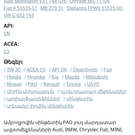
Audi Motorsport V31 748 026
Chrysler MS-11106
Fiat 9.55535-S1
MB 229.31
Stellantis FPW9.55535/03
VW G 052 195
API:
SN
ACEA:
C3
Թեգեր:
Audi
#
5W-30
#
ACEA C3
#
API SN
#
CleanSynto
#
Fiat
Motorsport
#
Honda
#
Hyundai
#
Kia
#
Mazda
#
Mitsubishi
V31 748
#
Nissan
#
PAO
#
Renault
#
Toyota
#
USVO
026
#
միջին մոխրագույն
#
ուղևորատար մեքենաներ
BMW
#
պոլիալֆաոլեֆիններ
#
սինթետիկ
Longlife-
#
տեսակը լիովին սինթետիկ
04
Chrysler
Ամբողջովին սինթետիկ PAO յուղ մարդատար
MS-
ավտոմեքենաների Audi, BMW, Chrysler, Fiat, MINI,
11106