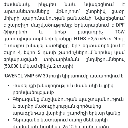
195
ժամանակ, ինչպես նաև նվազեցնում է
արտանետումները մթնոլորտ՝ շնորհիվ ցածր
մոխրի պարունակության բանաձևի: Նվազեցնում
է շարժիչի մաշվածությունը: Երկարացնում է DPF
ֆիլտրերի և երեք բաղադրիչ TCW
կատալիզատորների կյանքը. HTHS > 3,5 mPa.s. Թույլ
է տալիս խնայել վառելիքը, երբ օգտագործվում է
Եվրո 4, եվրո 5 դասի շարժիչներում նորմալ կամ
երկարացված փոխարինման ընդմիջումներով
(50,000 կմ կամ մինչև 2 տարի).
RAVENOL VMP 5W-30 յուղի կիրառումը ապահովում է
Վառելիքի խնայողություն մասնակի և լրիվ
բեռնվածությամբ
Գերազանց մաշվածության պաշտպանություն
և բարձր մածուցիկության գործակից
արագընթաց վարելիս, շարժիչի երկար կյանք
Գերազանց կատարում սառը մեկնարկի
ժամանակ, նույնիսկ -25 °C-ից ցածր ցածր