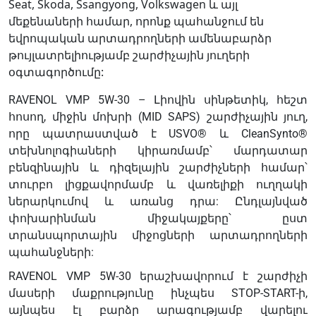
Seat, Skoda, Ssangyong, Volkswagen և այլ
Fiat
մեքենաների համար, որոնք պահանջում են
9.55535-
եվրոպական արտադրողների ամենաբարձր
S1
թույլատրելիությամբ շարժիչային յուղերի
MB
օգտագործումը:
229.31
RAVENOL VMP 5W-30 – Լիովին սինթետիկ, հեշտ
MB
հոսող, միջին մոխրի (MID SAPS) շարժիչային յուղ,
229.51
որը պատրաստված է USVO® և CleanSynto®
Porsche
տեխնոլոգիաների կիրառմամբ՝ մարդատար
C30
բենզինային և դիզելային շարժիչների համար՝
Stellantis
տուրբո լիցքավորմամբ և վառելիքի ուղղակի
FPW9.55535/03
ներարկումով և առանց դրա: Ընդլայնված
VW
փոխարինման միջակայքերը՝ ըստ
504.00
տրանսպորտային միջոցների արտադրողների
VW
պահանջների:
507.00
VW
RAVENOL VMP 5W-30 երաշխավորում է շարժիչի
G
մասերի մաքրությունը ինչպես STOP-START-ի,
052
այնպես էլ բարձր արագությամբ վարելու