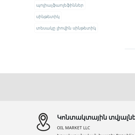
պոլիալֆաոլեֆիններ
սինթետիկ
տեսակը լիովին սինթետիկ
Կոնտակտային տվյալն
OIL MARKET LLC