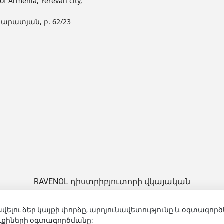
Armenia, Yerevan city,
արատյան, բ. 62/23
RAVENOL դիստրիբյուտորի վկայական
վելու ձեր կայքի փորձը, արդյունավետությունը և օգտագործ
OIL MARKET LLC 2026
քուքիների օգտագործմանը: