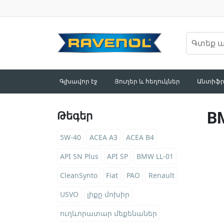
Գլխավոր էջ
Յուղեր և հեղուկներ
Անտիֆր
B
Թեգեր
5W-40
ACEA A3
ACEA B4
API SN Plus
API SP
BMW LL-01
CleanSynto
Fiat
PAO
Renault
USVO
լիքը մոխիր
ուղևորատար մեքենաներ