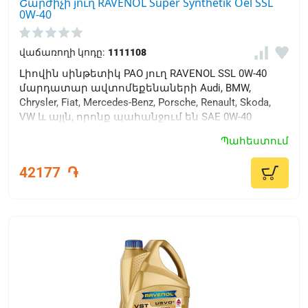
Շարժիչի յուղ RAVENOL Super Synthetik Oel SSL
0W-40
վաճառողի կոդը:
1111108
Լիովին սինթետիկ PAO յուղ RAVENOL SSL 0W-40
մարդատար ավտոմեքենաների Audi, BMW,
Chrysler, Fiat, Mercedes-Benz, Porsche, Renault, Skoda,
VW և այլն, որոնք պահանջում են SAE 0W-40
մածուցիկությամբ շարժիչային յուղերի
Պահեստում
կիրառում ACEA A3/B4 որակի բարձր ալկալային
մակարդակով և շահագործվում են ծայրահեղ
42177
֏
ցածր ջերմաստիճանի պայմաններում: