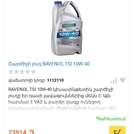
Շարժիչի յուղ RAVENOL TSI 10W-40
վաճառողի կոդը:
1112110
RAVENOL TSI 10W-40 կիսասինթետիկ շարժիչի
յուղը իր դասի լավագույններից մեկն է: Այն
հարմար է VAZ և բարձր վազք ունեցող
արտասահմանյան մեքենաների համար: Այն
պաշտոնապես հաստատված է BMW Special Oil,
Պահեստում
MB 229.1, VW 501 00/505 00-ի կողմից և
համապատասխանում է VW 500 00/502 00
23914
֏
պահանջներին: