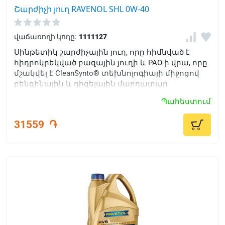
Շարժիչի յուղ RAVENOL SHL 0W-40
վաճառողի կոդը:
1111127
Սինթետիկ շարժիչային յուղ, որը հիմնված է
հիդրոկրեկված բազային յուղի և PAO-ի վրա, որը
մշակվել է CleanSynto® տեխնոլոգիայի միջոցով
բենզինային և դիզելային մարդատար
ավտոմեքենաների շարժիչների համար՝ տուրբո
Պահեստում
լիցքավորմամբ և առանց ուղղակի ներարկման:
31559
֏