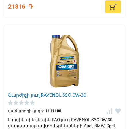
21816
֏
Շարժիչի յուղ RAVENOL SSO 0W-30
վաճառողի կոդը:
1111100
Լիովին սինթետիկ PAO յուղ RAVENOL SSO 0W-30
մարդատար ավտոմեքենաների Audi, BMW, Opel,