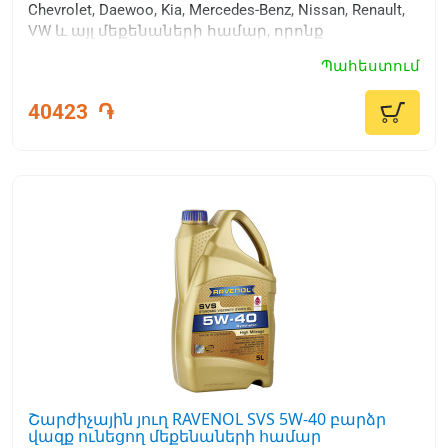
Chevrolet, Daewoo, Kia, Mercedes-Benz, Nissan, Renault,
VW և այլ մեքենաների համար, որոնք
պահանջում են բարձր բազայի համարով և
Պահեստում
մածուցիկությամբ SAE շարժիչային յուղերի
օգտագործում: 0W-30 և ACEA A3/B4 որակի
40423
֏
մակարդակ:
Շարժիչային յուղ RAVENOL SVS 5W-40 բարձր
վազք ունեցող մեքենաների համար