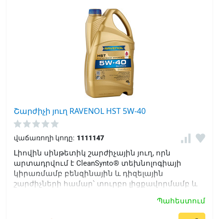
Շարժիչի յուղ RAVENOL HST 5W-40
վաճառողի կոդը:
1111147
Լիովին սինթետիկ շարժիչային յուղ, որն
արտադրվում է CleanSynto® տեխնոլոգիայի
կիրառմամբ բենզինային և դիզելային
շարժիչների համար՝ տուրբո լիցքավորմամբ և
առանց ուղղակի ներարկման մարդատար
Պահեստում
ավտոմեքենաների համար: